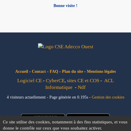
Bonne visite !
Accueil
-
Contact
-
FAQ
-
Plan du site
-
Mentions légales
Logiciel CE
-
CyberCE
,
sites CE et COS
-
ACL
Informatique
-
Ndf
4 visiteurs actuellement - Page générée en 0.195s -
Gestion des cookies
Ce site utilise des cookies, notamment à des fins statistiques, et vous
donne le contrôle sur ceux que vous souhaitez activer.