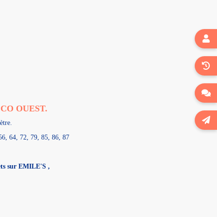



DECCO OUEST.

ètre.
56, 64, 72, 79, 85, 86, 87
lets sur EMILE'S ,