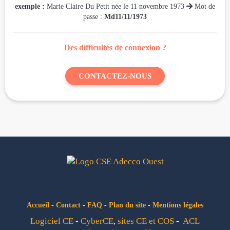
exemple :
Marie Claire Du Petit née le 11 novembre 1973

Mot de
passe :
Md11/11/1973
Des difficultés de connexion ?
CONTACTEZ-NOUS
Accueil
-
Contact
-
FAQ
-
Plan du site
-
Mentions légales
Logiciel CE
-
CyberCE
,
sites CE et COS
-
ACL